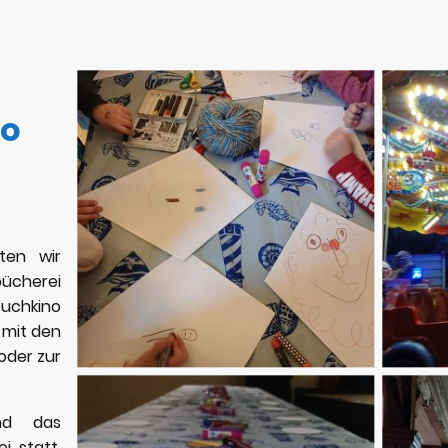
no
ten wir
ücherei
buchkino
 mit den
oder zur
nd das
i statt,