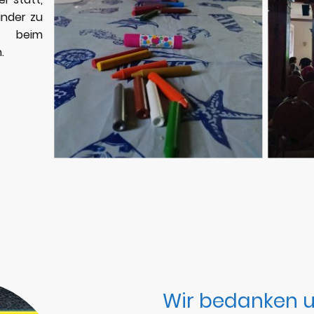
inder zu
t beim
n.
Wir bedanken un